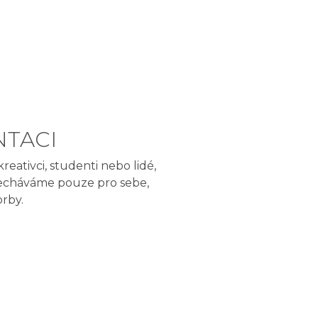
NTACI
reativci, studenti nebo lidé,
nenecháváme pouze pro sebe,
orby.